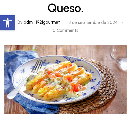
Queso.
Abrir barra de herramientas
By
adm_1921gourmet
13 de septiembre de 2024
0 Comments